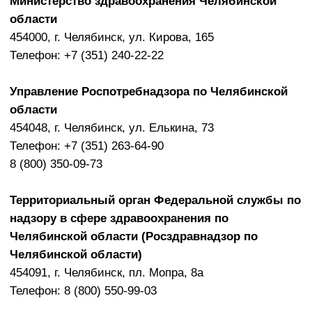
г. Челябинск 454106, ул. Осипенко 3,
Энгельса 77, Воровского 2
+7 351 220 19 19
klinikadenta@mail.ru
Стоматология «Wellness»
читать отзывы
Записаться на консультацию
Правовая информация
Политика обработки данных
Все права защищены
Стоматология "Велнес" 2026
Лицензия ЛО-74-01-000573 от