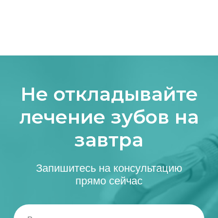
16.07.2009
Обращаем ваше внимание на то, что сайт klinikawellness.ru,
информация на сайте, цены, акции на сайте носят
исключительно информационный характер и ни при каких
условиях не являются публичной офертой, определяемой
положениями Статьи 437 (2) Гражданского кодекса
Российской Федерации. Для получения подробной
информации, пожалуйста, обратитесь к администратору
клиники по телефону 8 (351) 233-66-77
ИМЕЮТСЯ ПРОТИВОПОКАЗАНИЯ.
НЕОБХОДИМО ПРОКОНСУЛЬТИРОВАТЬСЯ СО
СПЕЦИАЛИСТОМ
Разработка сайта
strakhova aleksandra