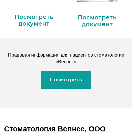
Юридический адрес:
454106, г. Челябинск, ул. Осипенко д.3
Контакты:
Тел. (351) 220-19-19, klinikadenta@mail.ru
Главный врач:
Хишба Екатерина Максимовна
Прием граждан: среда, 14.00-16.00
Правовая информация для пациентов стоматологии
Генеральный директор:
«Велнес»
Палкин Алексей Викторович
Контролирующие организации
Посмотреть
Министерство здравоохранения Челябинской
области
454000, г. Челябинск, ул. Кирова, 165
Телефон: +7 (351) 240-22-22
Управление Роспотребнадзора по Челябинской
области