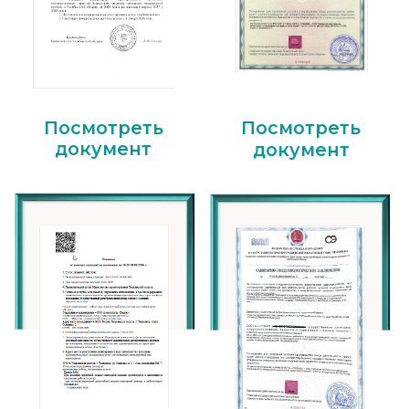
Стоматология Велнес, ООО
стоматология «Велнес»
Фактический адрес:
454106, г. Челябинск,
Осипенко, 3
Энгельса, 77
Воровского, 2
График работы:
Пн-Вс 9.00 - 20.00
Сб- Вс по предварительной записи
Реквизиты:
ИНН 7448117621
КПП 744801001
ОГРН 1097448001683