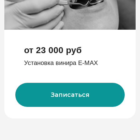
Обращаем ваше внимание на то, что сайт klinikawellness.ru,
информация на сайте, цены, акции на сайте носят
исключительно информационный характер и ни при каких
условиях не являются публичной офертой, определяемой
положениями Статьи 437 (2) Гражданского кодекса
Российской Федерации. Для получения подробной
информации, пожалуйста, обратитесь к администратору
клиники по телефону 8 (351) 233-66-77
ИМЕЮТСЯ ПРОТИВОПОКАЗАНИЯ.
НЕОБХОДИМО ПРОКОНСУЛЬТИРОВАТЬСЯ СО
СПЕЦИАЛИСТОМ
Разработка сайта
strakhova aleksandra