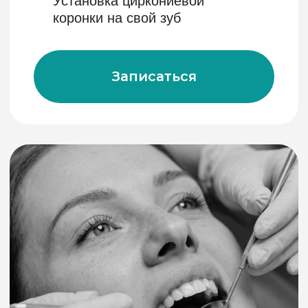
г. Челябинск 454106, ул. Осипенко 3,
Энгельса 77, Воровского 2
+7 351 220 19 19
klinikadenta@mail.ru
Стоматология «Wellness»
читать отзывы
Записаться на консультацию
Правовая информация
Политика обработки данных
Все права защищены
Стоматология "Велнес" 2026
Лицензия ЛО-74-01-000573 от
16.07.2009