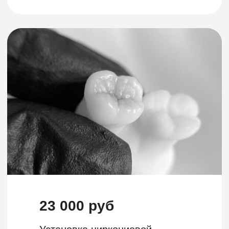
прямо сейчас
+7
Записаться
Главная
Акции
О клинике
Отзывы
Прейскурант
Контакты
Врачи
Вакансии
Услуги