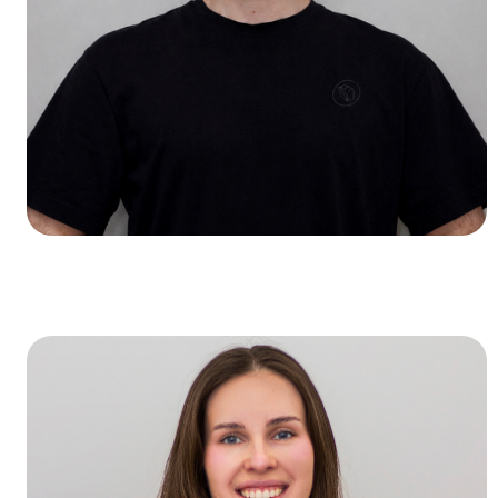
Я
Д
Ст
Ста