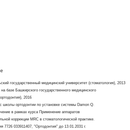
ный медицинский университет (стоматология), 2013
ого государственного медицинского
6
ии по установке системы Damon Q.
урса Применение аппаратов
MRC в стоматологической практике.
 "Ортодонтия" до 13.01.2031 г.
юстных аномалий взрослых и детей с 10 лет. Отличные
оличество положительных отзывов, высокий
ациентам.