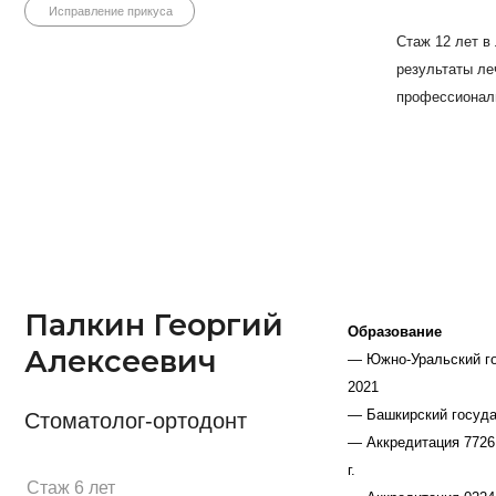
алкин Георгий
Образование
лексеевич
— Южно-Уральский государственный ме
2021
— Башкирский государственный медици
оматолог-ортодонт
— Аккредитация 7726 034156711, "Стом
г.
ж 6 лет
— Аккредитация 0224 032183397, "Ортод
Стаж более 6 лет в лечении зубочелюс
Ортодонтия
Брекеты
года. Работает с врожденными порокам
Работает со всеми видами брекет-сист
справление прикуса
Каждый приём с Георгием Алексеевиче
пояснением своих действий, что позво