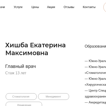
Заказать звон
Услуги
Цены
Акции
Отзывы
Контакты
ишба Екатерина
Образование
аксимовна
— Южно-Уральский государствен
авный врач
— Южно-Уральский государстве
ж 13 лет
«Стоматология общей практики»
— Южно-Уральский государстве
«Хирургическая стоматология»,
— Центр Специализированного 
здравоохранения и общественно
Стоматология
Менеджмент
— Аккредитация 7726 033913605,
Управление