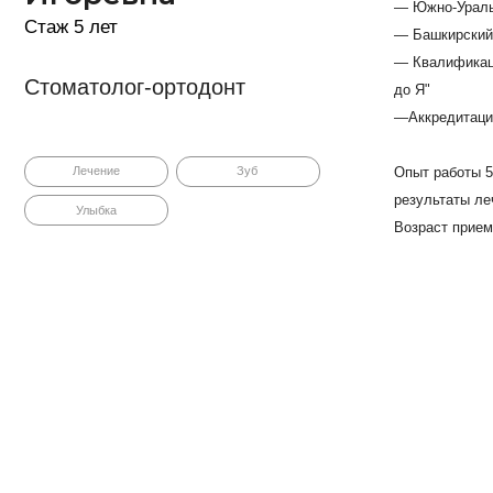
авинова
Образование
ария Юрьевна
— Южно-Уральский государствен
ж 3 года
— Башкирский государственный 
— Аккредитация 2022 3660395, 
оматолог-ортодонт
Работает со всеми видами брек
пациентов.
Лечение
Зуб
Улыбка