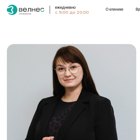
ежедневно
О клинике
Врачи
с 9:00 до 20:00
Х
М
Гл
Ста