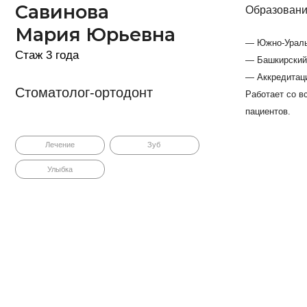
уз Екатерина
Образование
вановна
— Южно-Уральский государствен
— Аккредитация 7424 032085317,
оматолог-ортодонт
ж 2 года
Опыт работы около 2 лет. Прош
ортодонтов. Имеет положительн
использует современные метод
Брекеты
Ортодонт
Ортодонтический прием детей о
Улыбка