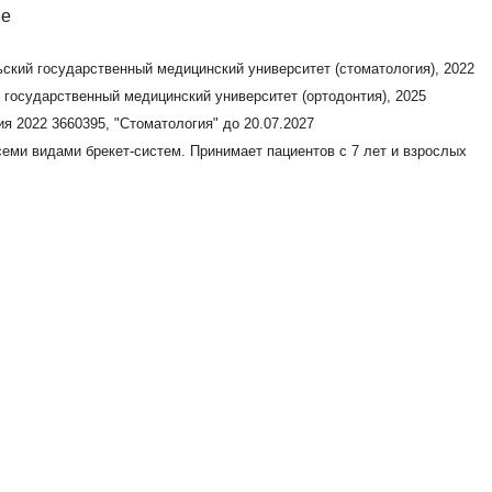
ный медицинский университет (стоматология), 2024
 "Стоматология общей практики" до 17.07.2029 г.
ла обучение и хорошую практику у ведущих
ые результаты лечения пациентов. В работе
ы лечения зубочелюстных патологий.
т 14 лет и взрослых.