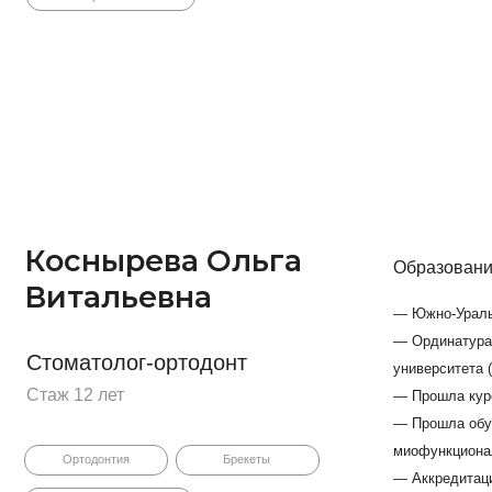
оснырева Ольга
Образование
итальевна
— Южно-Уральский государствен
— Ординатура на базе Башкирск
оматолог-ортодонт
университета (ортодонтия), 201
ж 12 лет
— Прошла курс школы ортодонт
— Прошла обучение в рамках к
миофункциональной коррекции 
Ортодонтия
Брекеты
— Аккредитация 7726 033911407,
справление прикуса
Стаж 12 лет в лечении зубочел
результаты лечения, большое к
профессионализм и любовь к п