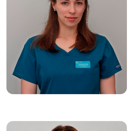
С
М
Ста
Ст