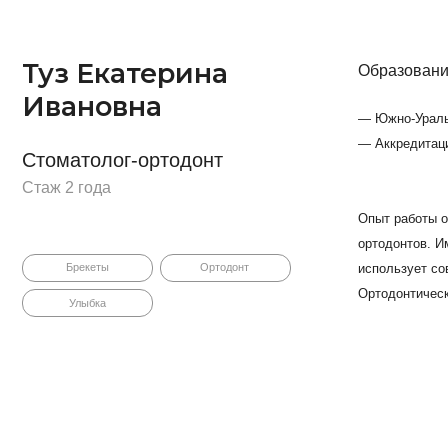
орбунова Жанна
Образование
горевна
— Южно-Уральский государствен
— Южно-Уральский государстве
оматолог-терапевт
— Трехмерная лучевая диагност
ж 15 лет
— Аккредитация 7725 033694939,
Врач высшей категории. Опыт б
Кариес
Пульпит
сложности. Качественная диагн
Периодонтит
навыком Жанны Игоревны.
Принимает детей с 11 лет.