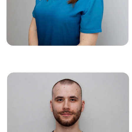
П
А
Ст
Ста
И