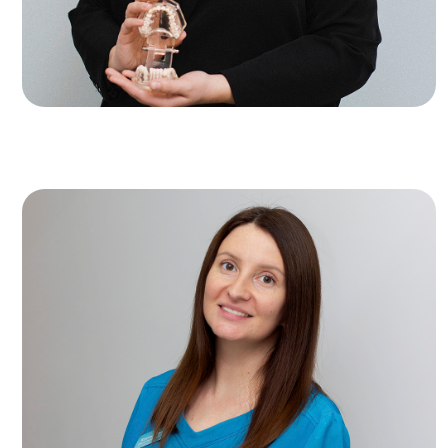
К
В
Ст
Ста
И