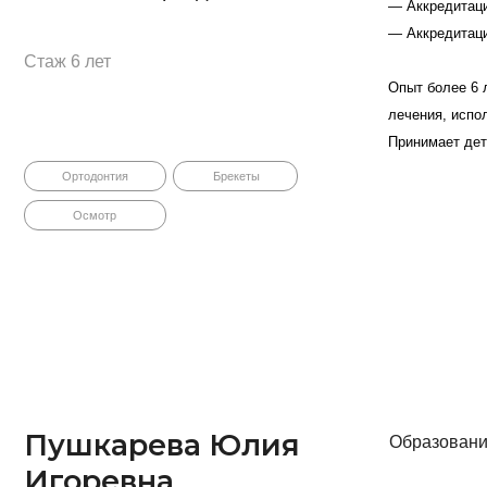
ушкарева Юлия
Образование
горевна
— Южно-Уральский государствен
ж 5 лет
— Башкирский государственный 
— Квалификационный курс по ра
оматолог-ортодонт
до Я"
—Аккредитация 0224 032183399, 
Опыт работы 5 лет. Работает с
Лечение
Зуб
результаты лечения, постоянн
Улыбка
Возраст приема пациентов - с 5