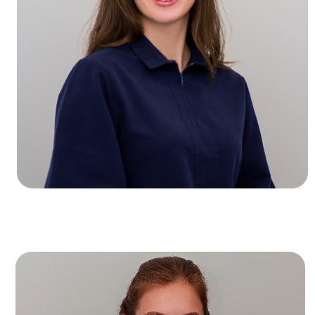
П
И
Ста
Ст