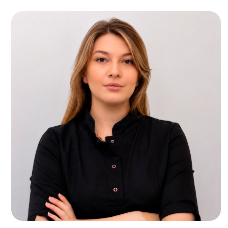
Г
И
Ст
Ста