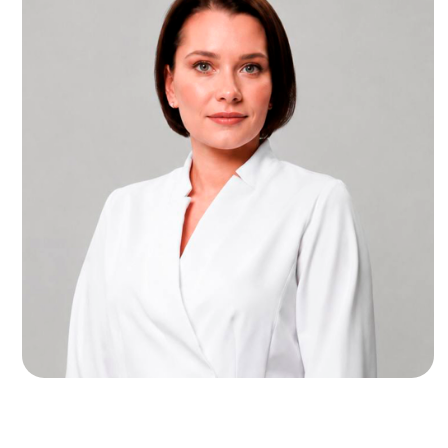
Т
И
Ст
Ста