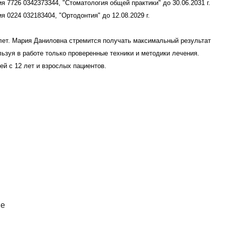
ный медицинский университет (стоматология), 2021
медицинский университет (ортодонтия), 2023
боте с системой прозрачных капп "Элайнеры от А
"Ортодонтия" до 12.08.2029 г.
о всеми видами брекет-систем. Имеет положительные
о повышает квалификацию.
 лет и взрослые.