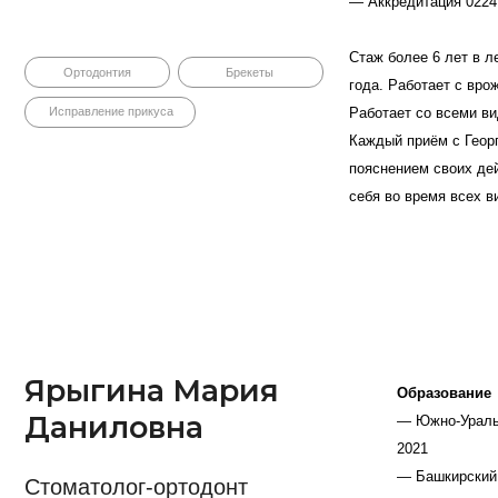
себя во время всех визитов к доктору.
рыгина Мария
Образование
аниловна
— Южно-Уральский государствен
2021
— Башкирский государственный 
оматолог-ортодонт
— Аккредитация 7726 0342373344
— Аккредитация 0224 032183404,
ж 6 лет
Опыт более 6 лет. Мария Данил
лечения, используя в работе то
Принимает детей с 12 лет и взр
Ортодонтия
Брекеты
Осмотр